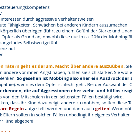
bststeuerungskompetenz
v
Interessen durch aggressive Verhaltensweisen
gute Fähigkeiten, Schwächen bei anderen Kindern auszumachen
 körperlich überlegen (führt zu einem Gefühl der Stärke und Unan
fer als Grund an, obwohl diese nur in ca. 20% der Mobbingfälle 
mangelndes Selbstwertgefühl
tenz auf
en
n Tätern geht es darum, Macht über andere auszuüben.
Sie
n andere vor ihnen Angst haben, fühlen sie sich stärker. Sie wol
blenken.
So gesehen ist Mobbing also eher ein Ausdruck der 
mpathie), wenn es dem Opfer schlecht geht. Bei der Auswahl der 
erkennen, die auf Aggressionen eher wehr- und hilflos reag
s von den Mitschülern in den seltensten Fällen bestätigt wird.
ken, dass ihr Kind dazu neigt, andere zu mobben, sollten diese T
lare Regeln
aufgestellt werden und dann auch
gelten
! Wenn nöt
Eltern sollten in solchen Fällen unbedingt ihr eigenes Verhalten 
ihr Kind abgeben!