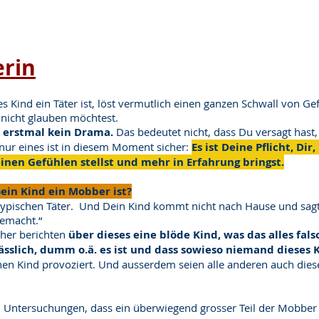
erin
s Kind ein Täter ist, löst vermutlich einen ganzen Schwall von G
nicht glauben möchtest.
erstmal kein Drama.
Das bedeutet nicht, dass Du versagt hast,
. nur eines ist in diesem Moment sicher:
Es ist Deine Pflicht, D
nen Gefühlen stellst und mehr in Erfahrung bringst.
ein Kind ein Mobber ist?
typischen Täter. Und Dein Kind kommt nicht nach Hause und sagt
gemacht.“
 eher berichten
über dieses eine blöde Kind, was das alles fal
sslich, dumm o.ä. es ist und dass sowieso niemand dieses 
nen Kind provoziert. Und ausserdem seien alle anderen auch die
n Untersuchungen, dass ein überwiegend grosser Teil der Mobber