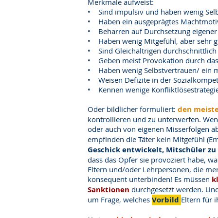
Merkmale aufweist:
• Sind impulsiv und haben wenig Sel
• Haben ein ausgeprägtes Machtmoti
• Beharren auf Durchsetzung eigener 
• Haben wenig Mitgefühl, aber sehr 
• Sind Gleichaltrigen durchschnittlich
• Geben meist Provokation durch das Op
• Haben wenig Selbstvertrauen/ ein 
• Weisen Defizite in der Sozialkompe
• Kennen wenige Konfliktlösestrategi
Oder bildlicher formuliert:
den meiste
kontrollieren und zu unterwerfen. Wen
oder auch von eigenen Misserfolgen a
empfinden die Täter kein Mitgefühl (E
Geschick entwickelt, Mitschüler zu 
dass das Opfer sie provoziert habe, wa
Eltern und/oder Lehrpersonen, die mer
konsequent unterbinden! Es müssen
k
Sanktionen
durchgesetzt werden. Und: 
um Frage, welches
Vorbild
Eltern für 