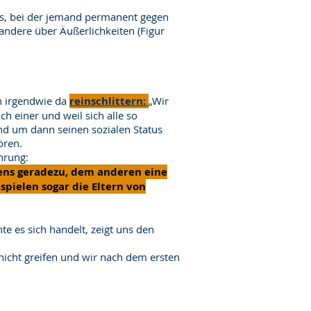
gs, bei der jemand permanent gegen
andere über Äußerlichkeiten (Figur
rn irgendwie da
reinschlittern:
„Wir
h einer und weil sich alle so
nd um dann seinen sozialen Status
ören.
hrung:
tens geradezu, dem anderen eine
pielen sogar die Eltern von
e es sich handelt, zeigt uns den
nicht greifen und wir nach dem ersten