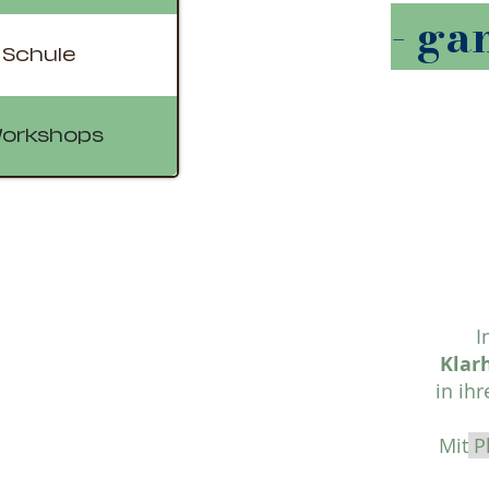
- ga
 Schule
orkshops
I
Klar
in ih
Mit
Ph