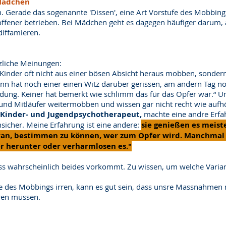
 Mädchen
. Gerade das sogenannte 'Dissen', eine Art Vorstufe des Mobbin
 offener betrieben. Bei Mädchen geht es dagegen häufiger darum, 
diffamieren.
tzliche Meinungen:
ass Kinder oft nicht aus einer bösen Absicht heraus mobben, sonde
ann hat noch einer einen Witz darüber gerissen, am andern Tag noc
dung. Keiner hat bemerkt wie schlimm das für das Opfer war.“ U
und Mitläufer weitermobben und wissen gar nicht recht wie aufh
 Kinder- und Jugendpsychotherapeut,
machte eine andre Erfa
unsicher. Meine Erfahrung ist eine andere:
sie genießen es meis
aran, bestimmen zu können, wer zum Opfer wird. Manchmal s
r herunter oder verharmlosen es."
ass wahrscheinlich beides vorkommt. Zu wissen, um welche Variant
he des Mobbings irren, kann es gut sein, dass unsre Massnahmen 
eren müssen.