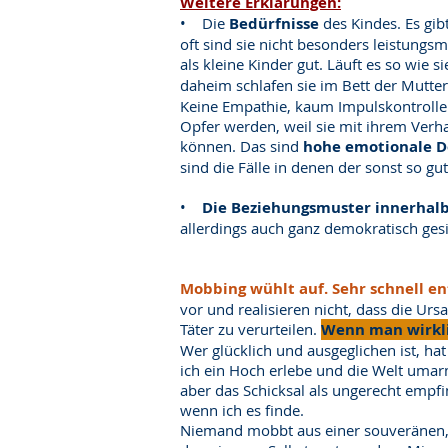
Weitere Erklärungen:
• Die
Bedürfnisse
des Kindes. Es gib
oft sind sie nicht besonders leistungs
als kleine Kinder gut. Läuft es so wie s
daheim schlafen sie im Bett der Mutte
Keine Empathie, kaum Impulskontrolle –
Opfer werden, weil sie mit ihrem Verh
können. Das sind
hohe emotionale De
sind die Fälle in denen der sonst so 
•
Die Beziehungsmuster innerhalb
allerdings auch ganz demokratisch gesi
Mobbing wühlt auf. Sehr schnell en
vor und realisieren nicht, dass die U
Täter zu verurteilen.
Wenn man wirkli
Wer glücklich und ausgeglichen ist, ha
ich ein Hoch erlebe und die Welt umarm
aber das Schicksal als ungerecht empfi
wenn ich es finde.
Niemand mobbt aus einer souveränen, 