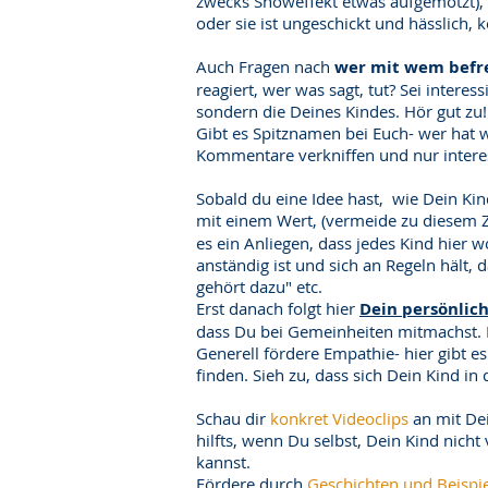
zwecks Showeffekt etwas aufgemotzt), 
oder sie ist ungeschickt und hässlich, 
Auch Fragen nach
wer mit wem befr
reagiert, wer was sagt, tut? Sei interes
sondern die Deines Kindes. Hör gut zu! 
Gibt es Spitznamen bei Euch- wer hat w
Kommentare verkniffen und nur interes
Sobald du eine Idee hast, wie Dein Kin
mit einem Wert, (vermeide zu diesem 
es ein Anliegen, dass jedes Kind hier wo
anständig ist und sich an Regeln hält, 
gehört dazu" etc.
Erst danach folgt hier
Dein persönlic
dass Du bei Gemeinheiten mitmachst. I
Generell fördere Empathie- hier gibt 
finden. Sieh zu, dass sich Dein Kind in
Schau dir
konkret Videoclips
an mit Dei
hilfts, wenn Du selbst, Dein Kind nicht
kannst.
Fördere durch
Geschichten und Beispi