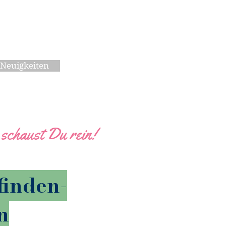
Neuigkeiten
 schaust Du rein!
finden-
n