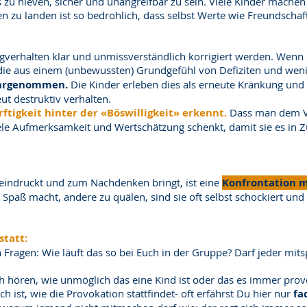
u hieven, sicher und unangreifbar zu sein. Viele Kinder machen mi
n zu landen ist so bedrohlich, dass selbst Werte wie Freundschaf
verhalten klar und unmissverständlich korrigiert werden. Wenn es
ie aus einem (unbewussten) Grundgefühl von Defiziten und wen
wahrgenommen.
Die Kinder erleben dies als erneute Kränkung und
t destruktiv verhalten.
rftigkeit hinter der «Böswilligkeit» erkennt.
Dass man dem Ve
Seele Aufmerksamkeit und Wertschätzung schenkt, damit sie es in Z
eindruckt und zum Nachdenken bringt, ist eine
Konfrontation m
 Spaß macht, andere zu quälen, sind sie oft selbst schockiert und
statt:
n Fragen: Wie läuft das so bei Euch in der Gruppe? Darf jeder mi
h hören, wie unmöglich das eine Kind ist oder das es immer provoz
 ist, wie die Provokation stattfindet- oft erfährst Du hier nur
fa