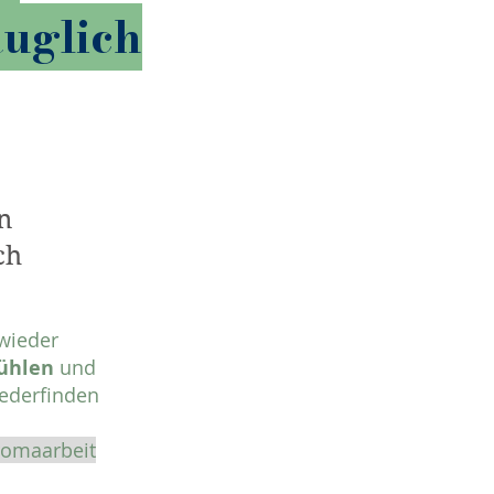
auglich
n
ch
 wieder
ühlen
und
ederfinden
romaarbeit