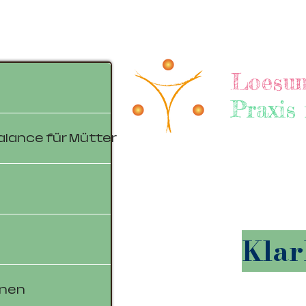
Loesun
Praxis
Balance für Mütter
Klar
onen