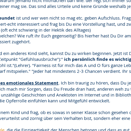
warum jemand nicht mitmachen darf wie: der regt sich immer so au
keiner mag sie. Das sind alles Urteile und keine Gründe weshalb j
eundet
ist und wer wen nicht so mag etc. geben Aufschluss. Fra
siert-echt interessiert und frag bis Du eine Vorstellung hast, und 
(oft echt schwierig in der Hektik des Alltages)
elchen? Wie ruft ihr Euch gegenseitig? Bis hierher hast Du Dir a
siert zugehört.
d ein anderes Kind sieht, kannst Du zu wirken beginnen. Jetzt is
Zeitpunkt "Gefühlsausbrüche"):"
ich persönlich finde es wichtig
hl ist."(Lehrer). "Fairness ist für mich das A und O fürs ganze Leb
darf mitspielen." "Jeder hat mindestens 2-3 Chancen verdient. Ihr
hes emotionales Statement
. Ich bin traurig zu hören, dass Du
ch mach mir Sorgen, dass Du Freude dran hast, anderen weh zu t
es unzählige Geschichten und Anektoten im Internet und in Bibli
 die Opferrolle einfühlen kann und Mitgefühl entwickelt.
nem Kind und frag, ob es sowas in seiner Klasse schon gesehen o
 verurteilst und zornig über sein Verhalten bist, sondern eher ein
ele
, die die Einzigartigkeit der Menschen betonen und dass es gut i