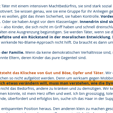
t Täter mit einem intensiven Machtbedürfnis, sie sind stark sozia
motiviert. Sie wissen genau, wie sie eine Gruppe für ihr Anliegen 
ie es wollen, gibt das ihnen Sicherheit, sie haben Kontrolle.
Vorder
r. Oder sie haben Angst vor dem Klassenlager.
Innendrin sind si
 also Kinder, die sich nicht im Griff haben und schnell dreinsch
alten eine Ausgrenzung begünstigen. Sie werden Täter, wenn sie d
fizite und ein Rückstand in der moralischen Entwicklung.
D
gut wirkende No-Blame-Approach nicht hilft. Da braucht es dann u
 der Familie.
Wenn da keine demokratischen Verhältnisse sind, n
nnte Eltern, deren Kinder das pure Gegenteil sind.
tsteht das Klischee von Gut und Böse, Opfer und Täter.
Wir 
rsachen so nicht aufgelöst werden. Denn um wirksam gegen Mobbin
ch etwas verändern will, muss man verstehen, wie die Dyn
t nicht das Bedürfnis, andere zu kränken und zu demütigen. Wir k
en könnte, ist mein Herz offen und weit. Ich bin grosszügig, tol
nde, überfordert und erfolglos bin, suche ich das Haar in der Sup
entspannten Position heraus. Den anderen klein zu machen ges