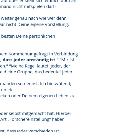
f oder er stellt sich einfach doof an
emand nicht mitspielen darf!
g weiter genau nach wie wer denn
zwar nicht Deine eigene Vorstellung,
m besten Deine persönlichen
t Dein Kommentar gefragt in Verbindung
, dass jeder anständig ist
." "Mir ist
en." "Meine Regel lautet: jeder, der
 seid eine Gruppe, das bedeutet jeder
 jemanden so nennst. Ich bin wütend,
un etc.
otheken oder Deinem eigenen Leben zu
der selbst mitgemacht hat. Hierbei
e Art „Forschereinstellung“ haben
st, dass jeder verschieden ist.