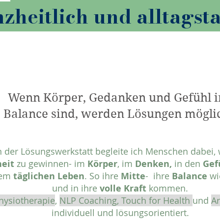
nzheitlich und alltagst
Wenn Körper, Gedanken und Gefühl i
Balance sind, werden Lösungen mögli
n der Lösungswerkstatt begleite ich Menschen dabei,
heit
zu gewinnen- im
Körper
, im
Denken,
in den
Gef
rem
täglichen Leben
. So ihre
Mitte
- ihre
Balance
wi
und in ihre
volle Kraft
kommen.
ysiotherapie
,
NLP Coaching, Touch for Health
und
A
individuell und lösungsorientiert.