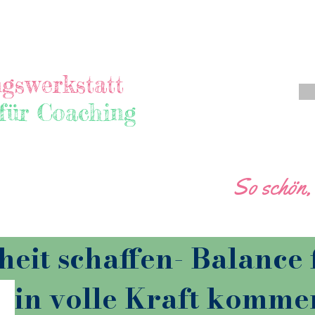
gswerkstatt
 für Coaching
So schön,
heit schaffen- Balance 
in volle Kraft komme